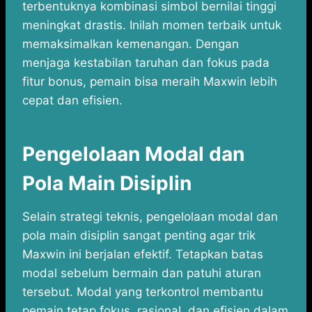
terbentuknya kombinasi simbol bernilai tinggi
meningkat drastis. Inilah momen terbaik untuk
memaksimalkan kemenangan. Dengan
menjaga kestabilan taruhan dan fokus pada
fitur bonus, pemain bisa meraih Maxwin lebih
cepat dan efisien.
Pengelolaan Modal dan
Pola Main Disiplin
Selain strategi teknis, pengelolaan modal dan
pola main disiplin sangat penting agar trik
Maxwin ini berjalan efektif. Tetapkan batas
modal sebelum bermain dan patuhi aturan
tersebut. Modal yang terkontrol membantu
pemain tetap fokus, rasional, dan efisien dalam