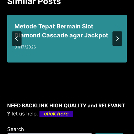
Similar Posts
Metode Tepat Bermain Slot
Diamond Cascade agar Jackpot
01/17/2026
NEED BACKLINK HIGH QUALITY and RELEVANT
?
let us help.
click here
Search