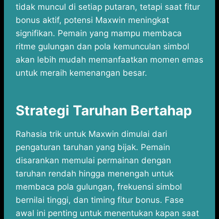
tidak muncul di setiap putaran, tetapi saat fitur
bonus aktif, potensi Maxwin meningkat
signifikan. Pemain yang mampu membaca
ritme gulungan dan pola kemunculan simbol
akan lebih mudah memanfaatkan momen emas
untuk meraih kemenangan besar.
Strategi Taruhan Bertahap
Rahasia trik untuk Maxwin dimulai dari
pengaturan taruhan yang bijak. Pemain
disarankan memulai permainan dengan
taruhan rendah hingga menengah untuk
membaca pola gulungan, frekuensi simbol
bernilai tinggi, dan timing fitur bonus. Fase
awal ini penting untuk menentukan kapan saat